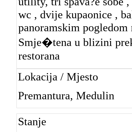
utility, tri spava?e sobe 
wc , dvije kupaonice , ba
panoramskim pogledom 
Smje�tena u blizini pre
restorana
Lokacija / Mjesto
Premantura, Medulin
Stanje